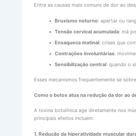
Entre as causas mais comuns de dor ao desp
Bruxismo noturno
: apertar ou ra
Tensão cervical acumulada
: má po
Enxaqueca matinal
: crises que co
Contrações involuntárias
: movimen
Sensibilização central
: quando o s
Esses mecanismos frequentemente se sobrep
Como o botox atua na redução da dor ao d
A toxina botulínica age diretamente nos mú
principais efeitos incluem:
1. Redução da hiperatividade muscular dur