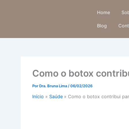
Ir
para
Home
So
o
Blog
Cont
conteúdo
Como o botox contribu
Por
Dra. Bruna Lima
/
06/02/2026
Início
Saúde
Como o botox contribui par