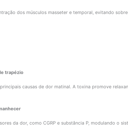
ntração dos músculos masseter e temporal, evitando sobre
de trapézio
incipais causas de dor matinal. A toxina promove relaxam
amanhecer
ssores da dor, como CGRP e substância P, modulando o sis