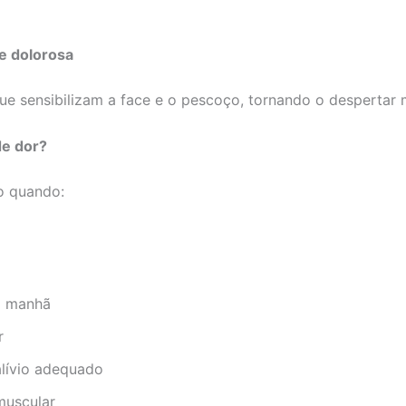
de dolorosa
que sensibilizam a face e o pescoço, tornando o despertar
de dor?
o quando:
a manhã
r
lívio adequado
muscular