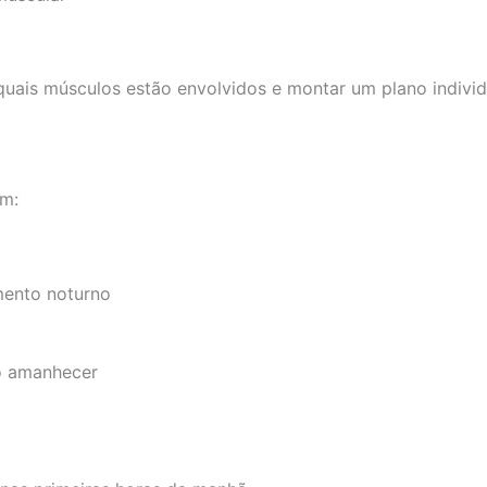
 quais músculos estão envolvidos e montar um plano individ
am:
mento noturno
o amanhecer