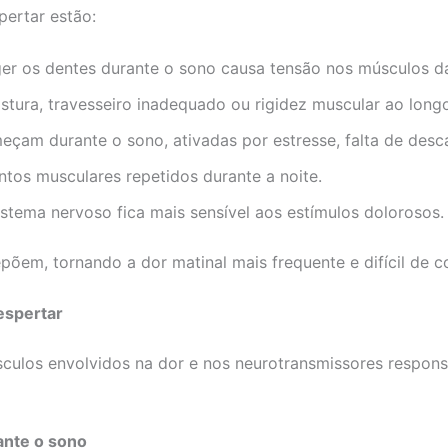
ertar estão:
nger os dentes durante o sono causa tensão nos músculos d
stura, travesseiro inadequado ou rigidez muscular ao longo
meçam durante o sono, ativadas por estresse, falta de des
tos musculares repetidos durante a noite.
istema nervoso fica mais sensível aos estímulos dolorosos.
õem, tornando a dor matinal mais frequente e difícil de
espertar
sculos envolvidos na dor e nos neurotransmissores responsá
ante o sono