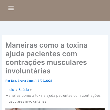
Ir
para
o
conteúdo
Maneiras como a toxina
ajuda pacientes com
contrações musculares
involuntárias
Por
Dra. Bruna Lima
/
13/02/2026
Início
Saúde
Maneiras como a toxina ajuda pacientes com contrações
musculares involuntárias